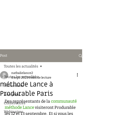
Post
Toutes les actualités
nathalielance2
Toutes les actualités
6 sept. 2023
1 min de lecture
méthode Lance à
Formations
Produrable Paris
Analyses
Des représentants de la 
communauté 
Conférences
méthode Lance
 visiteront Produrable 
Webinaires
les 12 et 13 septembre.  Et si vous les 