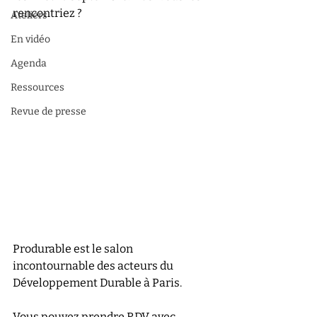
rencontriez ?
Ateliers
En vidéo
Agenda
Ressources
Revue de presse
Produrable est le salon 
incontournable des acteurs du 
Développement Durable à Paris. 
Vous pouvez prendre RDV avec 